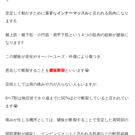
安定して動かすために重要な
インナーマッスル
と言われる筋肉になり
ます💪
棘上筋・棘下筋・小円筋・肩甲下筋という４つの筋肉の総称が腱板に
なります‼️
この腱板が老化やオーバーユーズ・外傷により傷つき、
悪化して断裂することを
腱板断裂
といいます😭
症状としては肩の痛みや力が入らない人もいますが、
6〜7割は無症状で８０歳までに50%ほどで断裂していると言われてい
ます😭
痛みが生じる機序としては、腱板が断裂することで安定した肩関節の
関節運動が破綻し、インピンジメントと言われる筋肉などの軟部組織